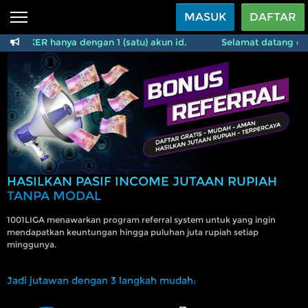
Beranda
MASUK
DAFTAR
 & POKER hanya dengan 1 (satu) akun id.
Selamat datang di 1
Sports
BARU
PROMO
Live Casino
BARU
IDNPoker
BARU
Slots
PROMO
IDNLIVE
BARU
HASILKAN PASIF INCOME JUTAAN RUPIAH
Stream N Spin
TANPA MODAL
Arcade
PROMO
1001LIGA menawarkan program referral system untuk yang ingin
mendapatkan keuntungan hingga puluhan juta rupiah setiap
Table Games
minggunya.
Lottery
BARU
PROMO
Jadi jutawan dengan 3 langkah mudah:
IDNRaffle