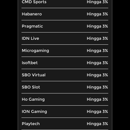
CMD Sports
Hingga 3%
Habanero
Hingga 3%
Pragmatic
Hingga 3%
IDN Live
Hingga 3%
Microgaming
Hingga 3%
Isoftbet
Hingga 3%
SBO Virtual
Hingga 3%
SBO Slot
Hingga 3%
Ho Gaming
Hingga 3%
ION Gaming
Hingga 3%
Playtech
Hingga 3%