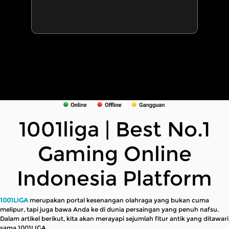
1001liga | Best No.1
Gaming Online
Indonesia Platform
1001LIGA
merupakan portal kesenangan olahraga yang bukan cuma
melipur, tapi juga bawa Anda ke di dunia persaingan yang penuh nafsu.
Dalam artikel berikut, kita akan merayapi sejumlah fitur antik yang ditawari
sama 1001LIGA.