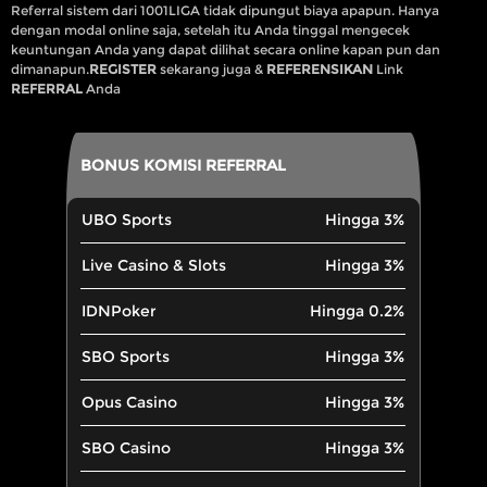
Referral sistem dari 1001LIGA tidak dipungut biaya apapun. Hanya
dengan modal online saja, setelah itu Anda tinggal mengecek
keuntungan Anda yang dapat dilihat secara online kapan pun dan
dimanapun.
REGISTER
sekarang juga &
REFERENSIKAN
Link
REFERRAL
Anda
BONUS KOMISI REFERRAL
UBO Sports
Hingga 3%
Live Casino & Slots
Hingga 3%
IDNPoker
Hingga 0.2%
SBO Sports
Hingga 3%
Opus Casino
Hingga 3%
SBO Casino
Hingga 3%