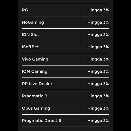
PG
Hingga 3%
HoGaming
Hingga 3%
IDN Slot
Hingga 3%
ISoftBet
Hingga 3%
Vivo Gaming
Hingga 3%
ION Gaming
Hingga 3%
PP Live Dealer
Hingga 3%
Pragmatic B
Hingga 3%
Opus Gaming
Hingga 3%
Pragmatic Direct 6
Hingga 3%