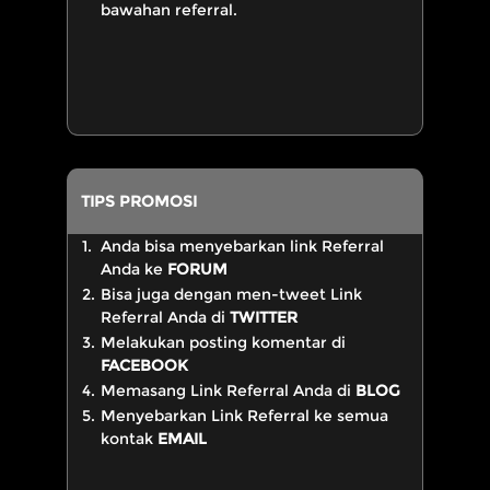
bawahan referral.
TIPS PROMOSI
1.
Anda bisa menyebarkan link Referral
Anda ke
FORUM
2.
Bisa juga dengan men-tweet Link
Referral Anda di
TWITTER
3.
Melakukan posting komentar di
FACEBOOK
4.
Memasang Link Referral Anda di
BLOG
5.
Menyebarkan Link Referral ke semua
kontak
EMAIL