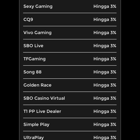
Sexy Gaming
Hingga 3%
CQ9
Hingga 3%
Vivo Gaming
Hingga 3%
SBO Live
Hingga 3%
TFGaming
Hingga 3%
Song 88
Hingga 3%
Golden Race
Hingga 3%
SBO Casino Virtual
Hingga 3%
T1 PP Live Dealer
Hingga 3%
Simple Play
Hingga 3%
UltraPlay
Hingga 3%