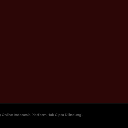
g Online Indonesia Platform.Hak Cipta Dilindungi.