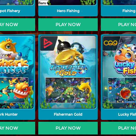
pot Fishery
Hero Fishing
Fishing 
AY NOW
PLAY NOW
PLAY 
rk Hunter
Fisherman Gold
Lucky Fis
AY NOW
PLAY NOW
PLAY 