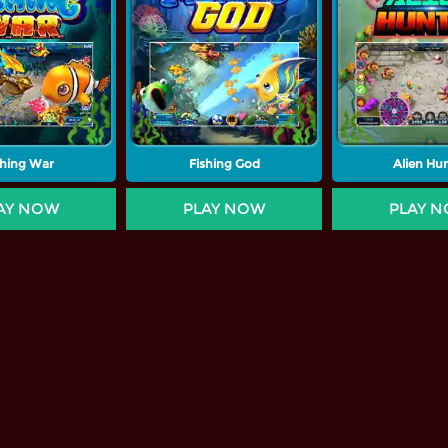
shing War
Fishing God
Alien Hu
AY NOW
PLAY NOW
PLAY 