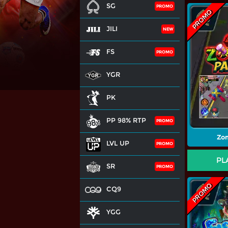
SG
PROMO
PROMO
JILI
NEW
FS
PROMO
YGR
PK
PP 98% RTP
PROMO
Zom
LVL UP
PROMO
PL
SR
PROMO
PROMO
CQ9
YGG