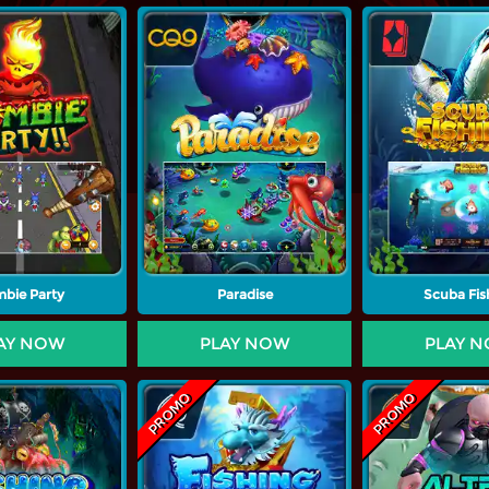
bie Party
Paradise
Scuba Fis
AY NOW
PLAY NOW
PLAY 
PROMO
PROMO