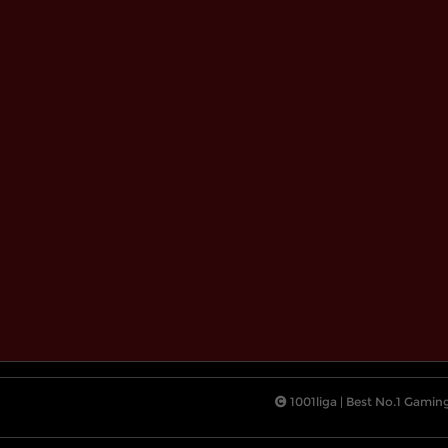
1001liga | Best No.1 Gamin